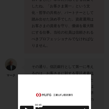
したね。「お客さま第一」という文
化・哲学の共有が、パートナーとして
踏み出せた決め手でした。資産運用は
お客さまの資産を守り、価値を最大限
にする仕事。当社の社員は信頼される
べきプロフェッショナルでなければな
りません。
その通り。信託銀行として第一に考え
るのは、お客さまに対する
受託者責任
マーク
(Fiduciary Duty)
で、これは私たちにと
っても重要な哲学ですから、私たちは
良いパートナーになれるだろうと、早
い段階で感じました。こうした共通の
哲学をベースに戦略や目標を話し合