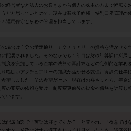
業の経営者など法人のお客さまから個人の株主の方まで幅広く
そうだと思っていたので。現在は新株予約権、特別口座管理の
テム運用保守と事務の管理を担当しています。
私の場合は自分の予定通り。アクチュアリーの資格を活かせる
室に配属されました。そのなかでも１年目は財政計算課に所属
金制度を実施している企業の決算や再計算などの定例的な業務
より幅広いアクチュアリーの知識が活かせる数理計算課の仕事
を希望しました。その希望が叶い、現在はお客さまから、年金
制度の変更の依頼を受け、制度変更前後の掛金や債務を計算し
しています。
私は配属面談で「英語は好きですか？」と聞かれ、「得意では
のですが、業務に対する適正もじっくり見ていただき、資産管