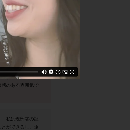
に興味が湧き、大学
リーとして働ける就
をいただいた時は、
ったですね。
金融に行き着いたと
したのは、三菱UFJ
ろ、和気あいあいと
らです。仲間と一緒
張感のある雰囲気で
？ 私は現部署の証
ことができるし、企