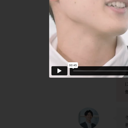
S.E
A.S