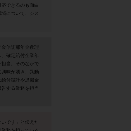
対応できるのも面白
領域について、シス
年金信託部年金数理
し、確定給付企業年
を担当。そのなかで
に興味が湧き、異動
の給付設計や退職金
報告する業務を担当
ないです」と伝えた
理業務を担っている