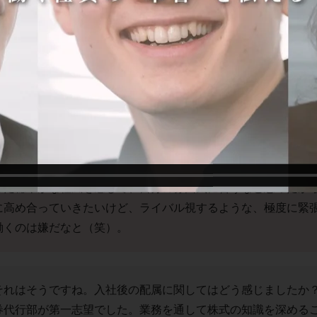
私は将来に向けて進路を考えている時、アクチュアリーの仕事
３年時に試験を受けたところ数科目合格。その後、アクチュア
職先に絞って就職活動をしました。三菱UFJ信託銀行から内定
これで年金アクチュアリー業務に従事できると思い、うれしか
「土日休み、転居を伴う転勤なし」という軸で絞ったところ、
いうのが正直なところ（笑）。なかでも三菱UFJ信託銀行を志望
信託銀行で働いているサークルやゼミの先輩に話を聞いたとこ
した穏やかな社風を感じて、自分の雰囲気に合うなと思ったか
に高め合っていきたいけど、ライバル視するような、極度に緊
働くのは嫌だなと（笑）。
それはそうですね。入社後の配属に関してはどう感じましたか
券代行部が第一志望でした。業務を通して株式の知識を深める