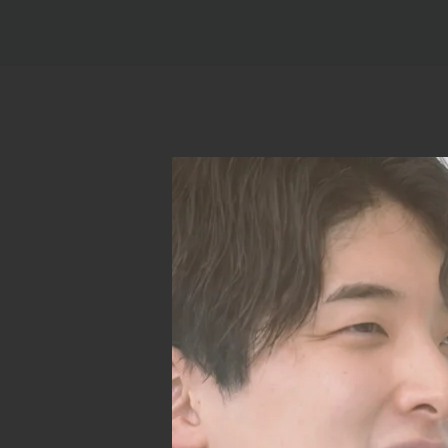
入社動機と、
R.T