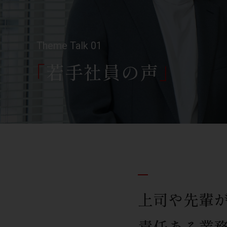
Theme Talk 01
「
若手社員の声
」
上司や先輩
責任ある業