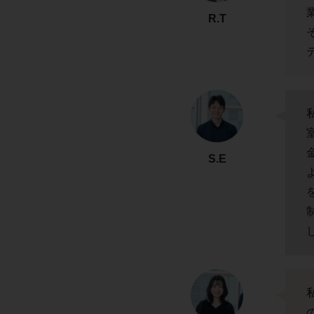
R.T
S.E