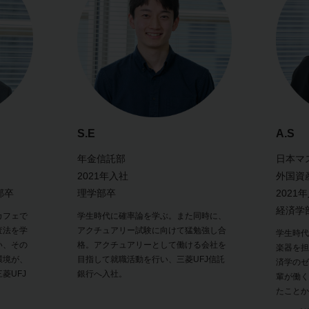
S.E
A.S
年金信託部
日本マ
2021年入社
外国資
部卒
理学部卒
2021
経済学
カフェで
学生時代に確率論を学ぶ。また同時に、
査法を学
アクチュアリー試験に向けて猛勉強し合
学生時代
い、その
格。アクチュアリーとして働ける会社を
楽器を担
環境が、
目指して就職活動を行い、三菱UFJ信託
済学のゼ
菱UFJ
銀行へ入社。
輩が働く
たことか